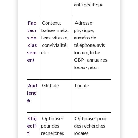
ent spécifique
Fac
Contenu,
Adresse
teur
balises méta,
physique,
s de
liens, vitesse,
numéro de
clas
convivialité,
téléphone, avis
sem
etc.
locaux, fiche
ent
GBP, annuaires
locaux, etc.
Aud
Globale
Locale
ienc
e
Obj
Optimiser
Optimiser pour
ecti
pour des
des recherches
f
recherches
locales